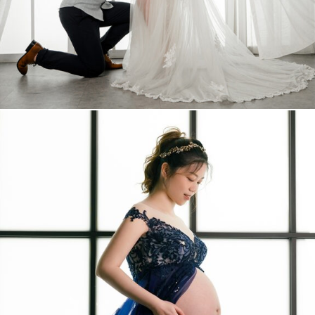
+
More
青馡 孕婦照
+