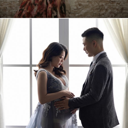
思伊 孕婦照
+
More