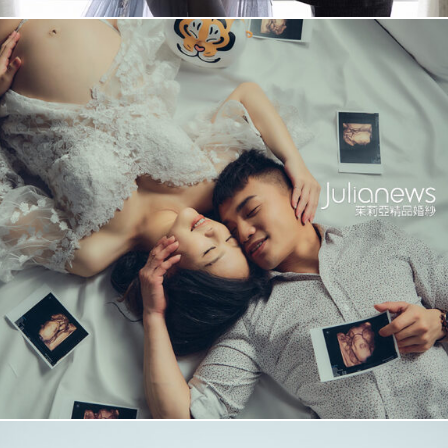
依蓁 舞獅孕婦照
+
More