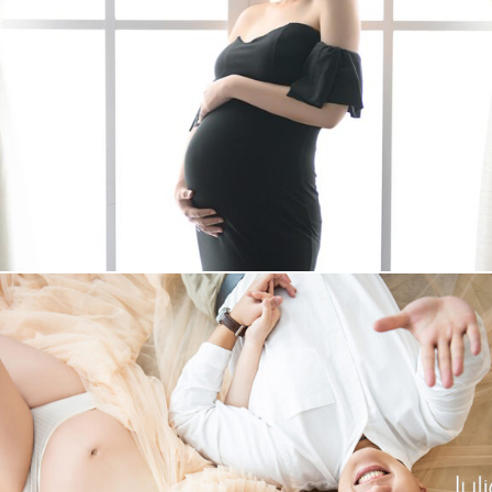
薏襦 孕婦照
+
More