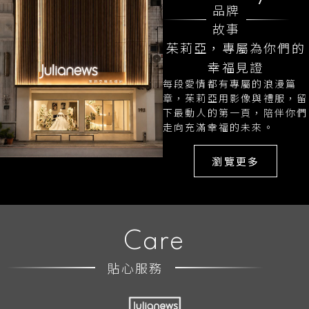
品牌
故事
茱莉亞，專屬為你們的
幸福見證
每段愛情都有專屬的浪漫篇
章，茱莉亞用影像與禮服，留
下最動人的第一頁，陪伴你們
走向充滿幸福的未來。
瀏覽更多
Care
貼心服務