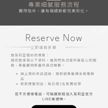
專業細膩服務流程
團隊陪伴，讓每個細節都完美到位。
Reserve Now
立即填寫表單
致茱莉亞婚紗的貴賓：
請完整填寫以下資料，讓我們為您提供最貼心的服
務，專屬顧問將盡快與您聯繫。
線上預約來店諮詢：贈新娘專屬韓系輕奢飾
品
新款禮服到店：每日限2名免費試穿
若不方便接電話，可點選按鈕加入茱莉亞官方
LINE帳號唷~