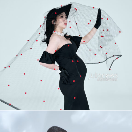
孟婕 孕婦照
+
More