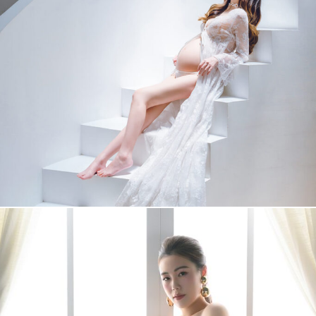
育樺 孕婦照
+
More