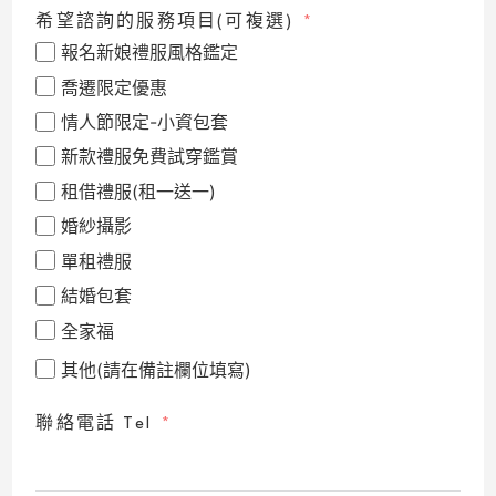
希望諮詢的服務項目(可複選)
報名新娘禮服風格鑑定
喬遷限定優惠
情人節限定-小資包套
新款禮服免費試穿鑑賞
租借禮服(租一送一)
婚紗攝影
單租禮服
結婚包套
全家福
其他(請在備註欄位填寫)
聯絡電話 Tel