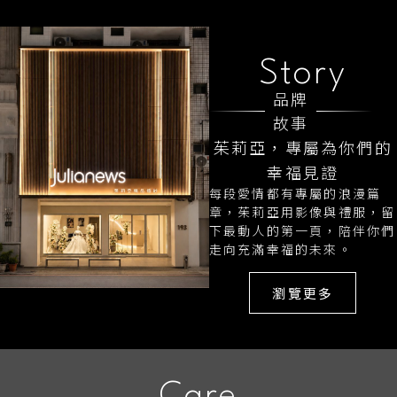
Story
品牌
故事
茱莉亞，專屬為你們的
幸福見證
每段愛情都有專屬的浪漫篇
章，茱莉亞用影像與禮服，留
下最動人的第一頁，陪伴你們
走向充滿幸福的未來。
瀏覽更多
Care