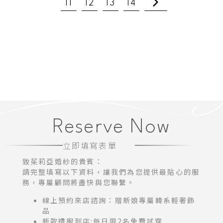
11
12
13
14
Reserve Now
立即填寫表單
致茱莉亞婚紗的貴賓：
請完整填寫以下資料，讓我們為您提供最貼心的服
務，專屬顧問將盡快與您聯繫。
線上預約來店諮詢：贈新娘專屬韓系輕奢飾
品
新款禮服到店:每日限2名免費試穿