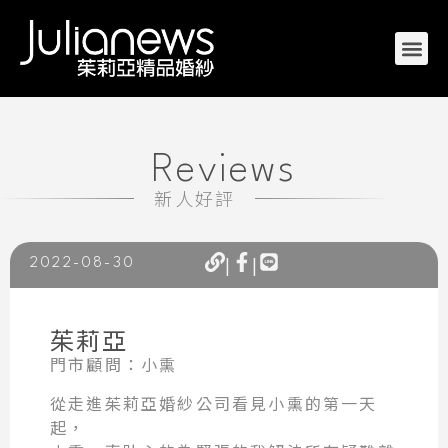
Reviews
新人好評
|
|
2022-08-30
茱莉亞
門市顧問：小熏
從走進茱莉亞婚紗公司看見小熏的第一天
起，