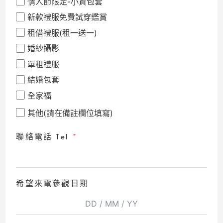
情人節限定-小資包套
新款禮服免費試穿鑑賞
租借禮服(租一送一)
婚紗攝影
單租禮服
結婚包套
全家福
其他(請在備註欄位填寫)
聯絡電話 Tel
希望來電參觀日期