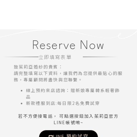
Reserve Now
立即填寫表單
致茱莉亞婚紗的貴賓：
請完整填寫以下資料，讓我們為您提供最貼心的服
務，專屬顧問將盡快與您聯繫。
線上預約來店諮詢：贈新娘專屬韓系輕奢飾
品
新款禮服到店:每日限2名免費試穿
若不方便接電話， 可點選按鈕加入茱莉亞官方
LINE帳號唷~