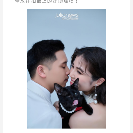
全放在拍攝上的好助理噢！