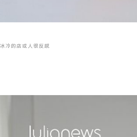
對冰冷的店或人很反感
！