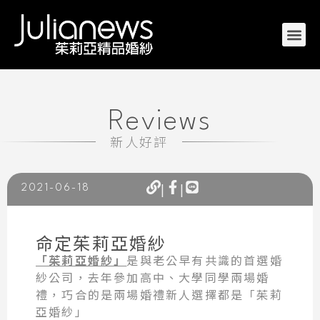
Reviews
新人好評
|
|
2021-06-18
命定茱莉亞婚紗
「茱莉亞婚紗」
是與老公早有共識的首選婚
紗公司，去年參加高中、大學同學兩場婚
禮，巧合的是兩場婚禮新人選擇都是「茱莉
亞婚紗」