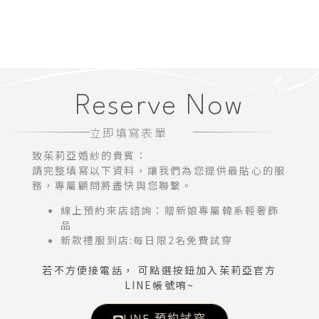
Reserve Now
立即填寫表單
致茱莉亞婚紗的貴賓：
請完整填寫以下資料，讓我們為您提供最貼心的服
務，專屬顧問將盡快與您聯繫。
線上預約來店諮詢：贈新娘專屬韓系輕奢飾
品
新款禮服到店:每日限2名免費試穿
若不方便接電話， 可點選按鈕加入茱莉亞官方
LINE帳號唷~