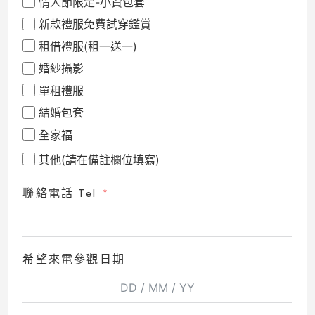
情人節限定-小資包套
新款禮服免費試穿鑑賞
租借禮服(租一送一)
婚紗攝影
單租禮服
結婚包套
全家福
其他(請在備註欄位填寫)
聯絡電話 Tel
希望來電參觀日期