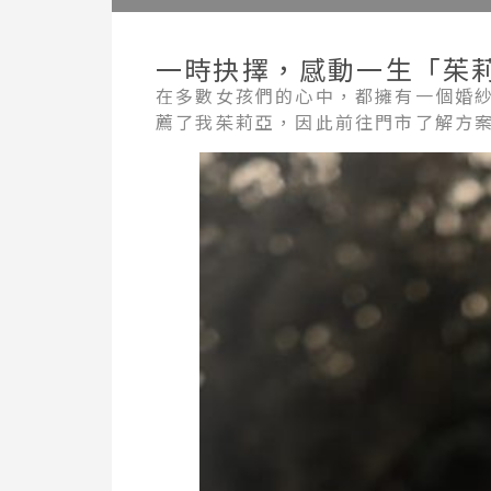
一時抉擇，感動一生「茱
在多數女孩們的心中，都擁有一個婚
薦了我茱莉亞，因此前往門市了解方