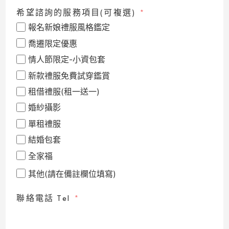
希望諮詢的服務項目(可複選)
報名新娘禮服風格鑑定
喬遷限定優惠
情人節限定-小資包套
新款禮服免費試穿鑑賞
租借禮服(租一送一)
婚紗攝影
單租禮服
結婚包套
全家福
其他(請在備註欄位填寫)
聯絡電話 Tel