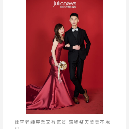
佳蓉老師專業又有氣質 讓我整天美美不脫
妝