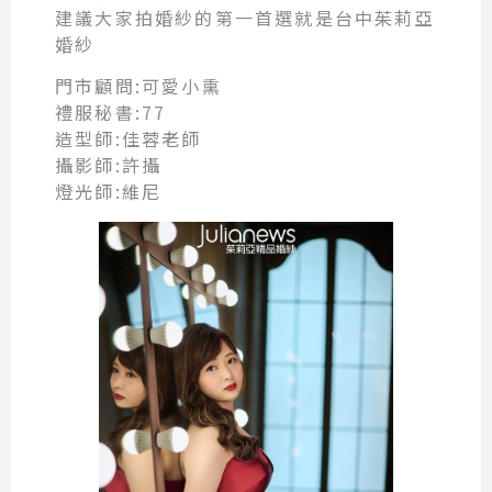
建議大家拍婚紗的第一首選就是台中茱莉亞
婚紗
門市顧問:可愛小熏
禮服秘書:77
造型師:佳蓉老師
攝影師:許攝
燈光師:維尼