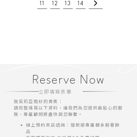
11
12
13
14
Reserve Now
立即填寫表單
致茱莉亞婚紗的貴賓：
請完整填寫以下資料，讓我們為您提供最貼心的服
務，專屬顧問將盡快與您聯繫。
線上預約來店諮詢：贈新娘專屬韓系輕奢飾
品