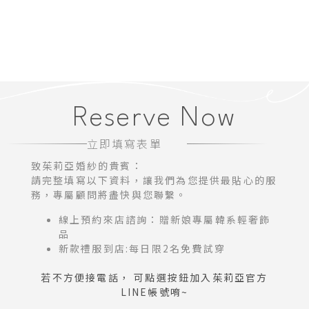
Reserve Now
立即填寫表單
致茱莉亞婚紗的貴賓：
請完整填寫以下資料，讓我們為您提供最貼心的服
務，專屬顧問將盡快與您聯繫。
線上預約來店諮詢：贈新娘專屬韓系輕奢飾
品
新款禮服到店:每日限2名免費試穿
若不方便接電話， 可點選按鈕加入茱莉亞官方
LINE帳號唷~