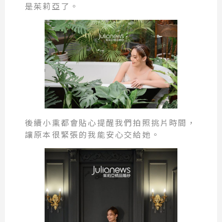
是茱莉亞了。
後續小熏都會貼心提醒我們拍照挑片時間，
讓原本很緊張的我能安心交給她。