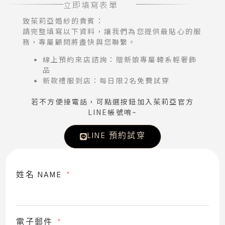
立即填寫表單
致茱莉亞婚紗的貴賓：
請完整填寫以下資料，讓我們為您提供最貼心的服
務，專屬顧問將盡快與您聯繫。
線上預約來店諮詢：贈新娘專屬韓系輕奢飾
品
新款禮服到店：每日限2名免費試穿
若不方便接電話，可點選按鈕加入茱莉亞官方
LINE帳號唷~
LINE 預約試穿
姓名 NAME
電子郵件