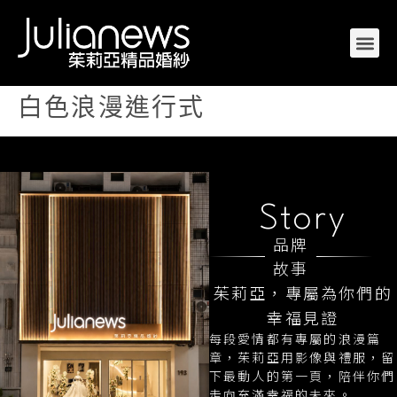
白色浪漫進行式
Story
品牌
故事
茱莉亞，專屬為你們的
幸福見證
每段愛情都有專屬的浪漫篇
章，茱莉亞用影像與禮服，留
下最動人的第一頁，陪伴你們
走向充滿幸福的未來。