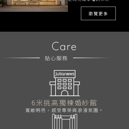
瀏覽更多
Care
貼心服務
6米挑高獨棟婚紗館
寬敞明亮，感受尊榮與浪漫氛圍。