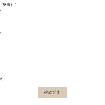
可複選)
定
賞
寫)
確認送出