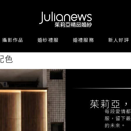
攝影作品
婚紗禮服
婚禮服務
新人好評
配色
茱莉亞
每段愛情
服，留下
的未來。