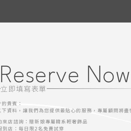
Reserve No
立即填寫表單
紗的貴賓：
以下資料，讓我們為您提供最貼心的服務，專屬顧問將盡
約來店諮詢：贈新娘專屬韓系輕奢飾品
服到店：每日限2名免費試穿