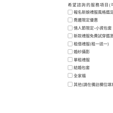
希望諮詢的服務項目(
報名新娘禮服風格鑑
喬遷限定優惠
情人節限定-小資包套
新款禮服免費試穿鑑
租借禮服(租一送一)
婚紗攝影
單租禮服
結婚包套
全家福
其他(請在備註欄位填