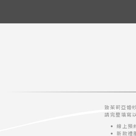
致茱莉亞婚
請完整填寫
線上預
新款禮