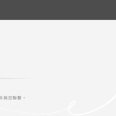
w
快與您聯繫。