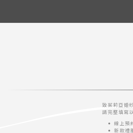
致茱莉亞婚
請完整填寫
線上預
新款禮