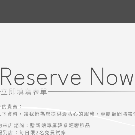
Reserve No
立即填寫表單
紗的貴賓：
以下資料，讓我們為您提供最貼心的服務，專屬顧問將盡
約來店諮詢：贈新娘專屬韓系輕奢飾品
服到店：每日限2名免費試穿