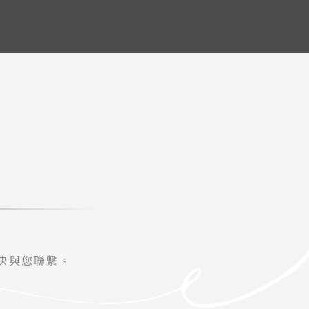
w
快與您聯繫。