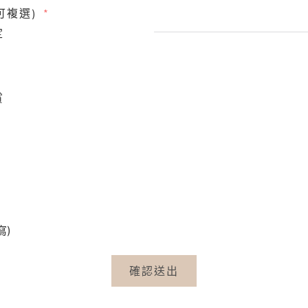
可複選)
定
賞
寫)
確認送出