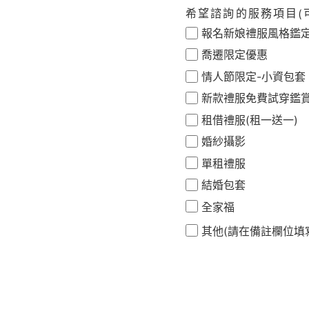
希望諮詢的服務項目(
報名新娘禮服風格鑑
喬遷限定優惠
情人節限定-小資包套
新款禮服免費試穿鑑
租借禮服(租一送一)
婚紗攝影
單租禮服
結婚包套
全家福
其他(請在備註欄位填