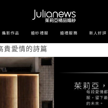
攝影作品
婚紗禮服
婚禮服務
新人好評
高貴愛情的詩篇
茱莉亞
每段愛情
服，留下
的未來。