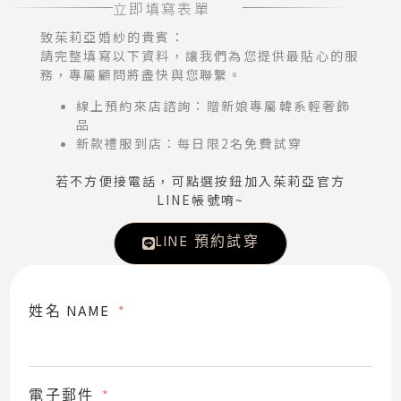
立即填寫表單
致茱莉亞婚紗的貴賓：
請完整填寫以下資料，讓我們為您提供最貼心的服
務，專屬顧問將盡快與您聯繫。
線上預約來店諮詢：贈新娘專屬韓系輕奢飾
品
新款禮服到店：每日限2名免費試穿
若不方便接電話，可點選按鈕加入茱莉亞官方
LINE帳號唷~
LINE 預約試穿
姓名 NAME
電子郵件