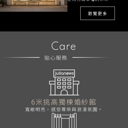
瀏覽更多
Care
貼心服務
6米挑高獨棟婚紗館
寬敞明亮，感受尊榮與浪漫氛圍。