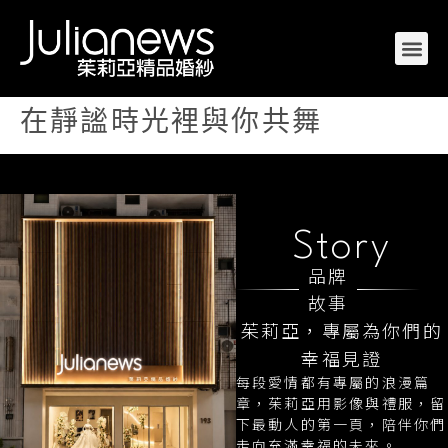
在靜謐時光裡與你共舞
Story
品牌
故事
茱莉亞，專屬為你們的
幸福見證
每段愛情都有專屬的浪漫篇
章，茱莉亞用影像與禮服，留
下最動人的第一頁，陪伴你們
走向充滿幸福的未來。