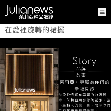
在愛裡旋轉的裙擺
Story
品牌
故事
茱莉亞，專屬為你們的
幸福見證
每段愛情都有專屬的浪漫篇
章，茱莉亞用影像與禮服，留
下最動人的第一頁，陪伴你們
走向充滿幸福的未來。