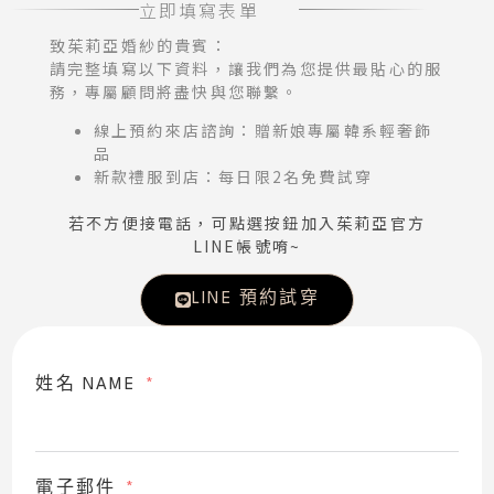
立即填寫表單
致茱莉亞婚紗的貴賓：
請完整填寫以下資料，讓我們為您提供最貼心的服
務，專屬顧問將盡快與您聯繫。
線上預約來店諮詢：贈新娘專屬韓系輕奢飾
品
新款禮服到店：每日限2名免費試穿
若不方便接電話，可點選按鈕加入茱莉亞官方
LINE帳號唷~
LINE 預約試穿
姓名 NAME
電子郵件