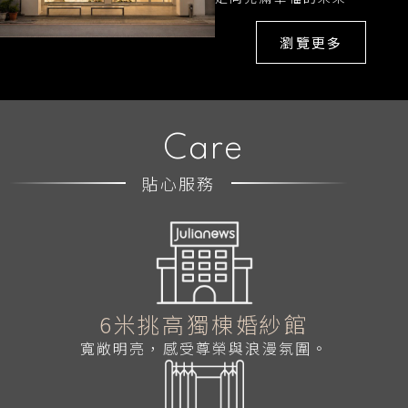
瀏覽更多
Care
貼心服務
6米挑高獨棟婚紗館
寬敞明亮，感受尊榮與浪漫氛圍。