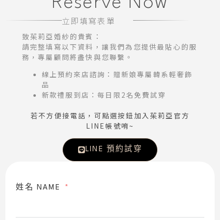
Reserve Now
立即填寫表單
致茱莉亞婚紗的貴賓：
請完整填寫以下資料，讓我們為您提供最貼心的服
務，專屬顧問將盡快與您聯繫。
線上預約來店諮詢：贈新娘專屬韓系輕奢飾
品
新款禮服到店：每日限2名免費試穿
若不方便接電話，可點選按鈕加入茱莉亞官方
LINE帳號唷~
LINE 預約試穿
姓名 NAME