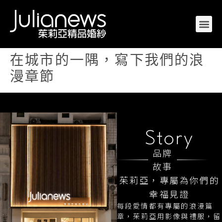
在城市的一隅，寫下我們的浪
漫章節
Story
品牌
故事
茱莉亞，專屬為你們的
幸福見證
每段愛情都有專屬的浪漫篇
章，茱莉亞用影像與禮服，留