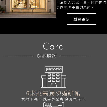
下最動人的第一頁，陪伴你們
走向充滿幸福的未來。
瀏覽更多
Care
貼心服務
6米挑高獨棟婚紗館
寬敞明亮，感受尊榮與浪漫氛圍。