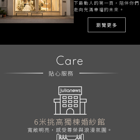
下最動人的第一頁，陪伴你們
走向充滿幸福的未來。
瀏覽更多
Care
貼心服務
6米挑高獨棟婚紗館
寬敞明亮，感受尊榮與浪漫氛圍。