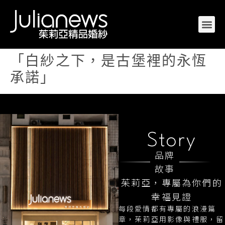
「白紗之下，是古堡裡的永恆
承諾」
Story
品牌
故事
茱莉亞，專屬為你們的
幸福見證
每段愛情都有專屬的浪漫篇
章，茱莉亞用影像與禮服，留