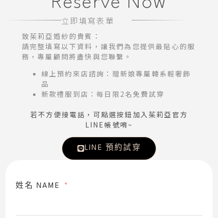
Reserve Now
立即填寫表單
致茱莉亞婚紗的貴賓：
請完整填寫以下資料，讓我們為您提供最貼心的服
務，專屬顧問將盡快與您聯繫。
線上預約來店諮詢：贈新娘專屬韓系輕奢飾
品
新款禮服到店：每日限2名免費試穿
若不方便接電話，可點選按鈕加入茱莉亞官方
LINE帳號唷~
LINE 預約試穿
姓名 NAME