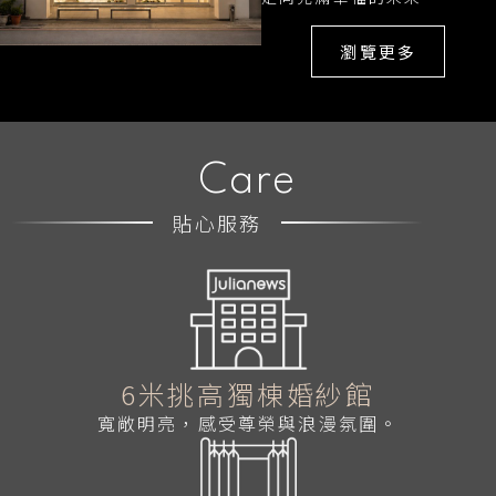
瀏覽更多
Care
貼心服務
6米挑高獨棟婚紗館
寬敞明亮，感受尊榮與浪漫氛圍。