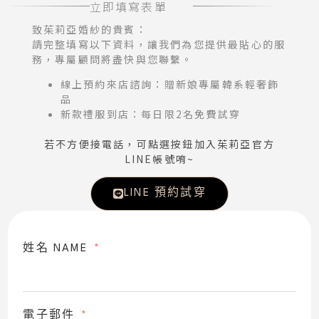
立即填寫表單
致茱莉亞婚紗的貴賓：
請完整填寫以下資料，讓我們為您提供最貼心的服
務，專屬顧問將盡快與您聯繫。
線上預約來店諮詢：贈新娘專屬韓系輕奢飾
品
新款禮服到店：每日限2名免費試穿
若不方便接電話，可點選按鈕加入茱莉亞官方
LINE帳號唷~
LINE 預約試穿
姓名 NAME
電子郵件