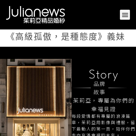
《高級孤傲，是種態度》義妹
Story
品牌
故事
茱莉亞，專屬為你們的
幸福見證
每段愛情都有專屬的浪漫篇
章，茱莉亞用影像與禮服，留
下最動人的第一頁，陪伴你們
走向充滿幸福的未來。