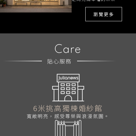
瀏覽更多
Care
貼心服務
6米挑高獨棟婚紗館
寬敞明亮，感受尊榮與浪漫氛圍。