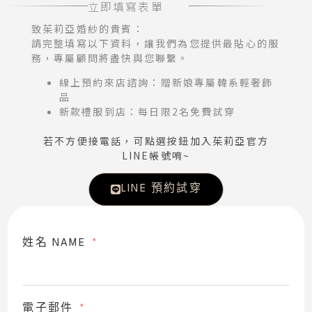
立即填寫表單
致茱莉亞婚紗的貴賓：
請完整填寫以下資料，讓我們為您提供最貼心的服
務，專屬顧問將盡快與您聯繫。
線上預約來店諮詢：贈新娘專屬韓系輕奢飾
品
新款禮服到店：每日限2名免費試穿
若不方便接電話，可點選按鈕加入茱莉亞官方
LINE帳號唷~
LINE 預約試穿
姓名 NAME
電子郵件