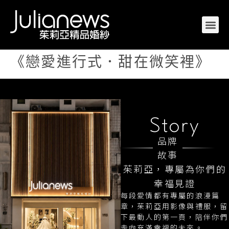
《戀愛進行式．甜在微笑裡》
Story
品牌
故事
茱莉亞，專屬為你們的
幸福見證
每段愛情都有專屬的浪漫篇
章，茱莉亞用影像與禮服，留
下最動人的第一頁，陪伴你們
走向充滿幸福的未來。