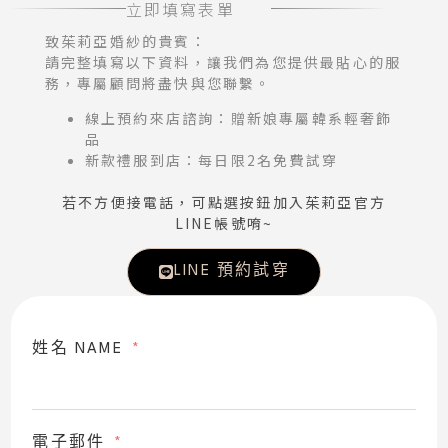
立即填寫表單
致茱莉亞婚紗的貴賓：
請完整填寫以下資料，讓我們為您提供最貼心的服
務，專屬顧問將盡快與您聯繫。
線上預約來店諮詢：贈新娘專屬韓系輕奢飾
品
新款禮服到店：每日限2名免費試穿
若不方便接電話，可點選按鈕加入茱莉亞官方
LINE帳號唷~
LINE 預約試穿
姓名 NAME
電子郵件