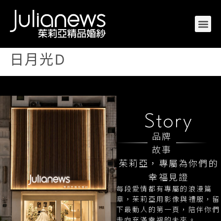
日月光D
Story
品牌
故事
茱莉亞，專屬為你們的
幸福見證
每段愛情都有專屬的浪漫篇
章，茱莉亞用影像與禮服，留
下最動人的第一頁，陪伴你們
走向充滿幸福的未來。