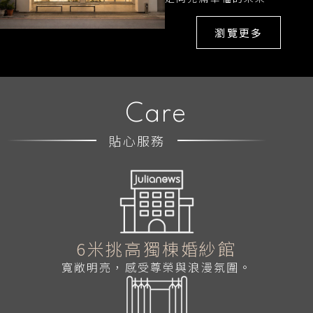
瀏覽更多
Care
貼心服務
6米挑高獨棟婚紗館
寬敞明亮，感受尊榮與浪漫氛圍。